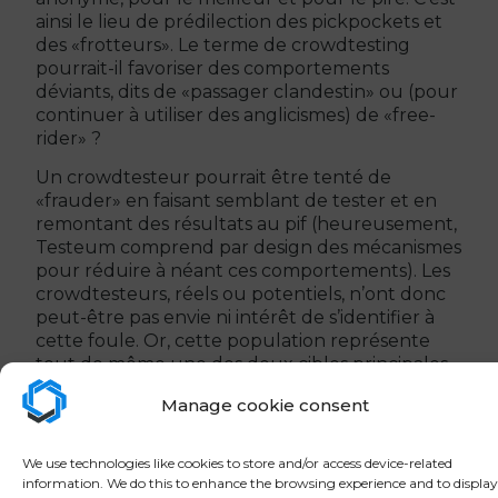
ainsi le lieu de prédilection des pickpockets et
des «frotteurs». Le terme de crowdtesting
pourrait-il favoriser des comportements
déviants, dits de «passager clandestin» ou (pour
continuer à utiliser des anglicismes) de «free-
rider» ?
Un crowdtesteur pourrait être tenté de
«frauder» en faisant semblant de tester et en
remontant des résultats au pif (heureusement,
Testeum comprend par design des mécanismes
pour réduire à néant ces comportements). Les
crowdtesteurs, réels ou potentiels, n’ont donc
peut-être pas envie ni intérêt de s’identifier à
cette foule. Or, cette population représente
tout de même une des deux cibles principales
de ce type de plateforme.
Manage cookie consent
Que pourrait-on imaginer à la place ?
We use technologies like cookies to store and/or access device-related
information. We do this to enhance the browsing experience and to display