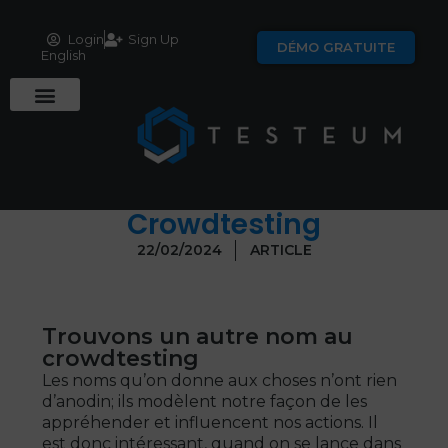
Login
Sign Up
DÉMO GRATUITE
English
Crowdtesting
22/02/2024
ARTICLE
Trouvons un autre nom au
crowdtesting
Les noms qu’on donne aux choses n’ont rien
d’anodin; ils modèlent notre façon de les
appréhender et influencent nos actions. Il
est donc intéressant, quand on se lance dans